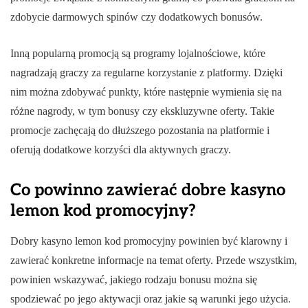
zdobycie darmowych spinów czy dodatkowych bonusów.
Inną popularną promocją są programy lojalnościowe, które
nagradzają graczy za regularne korzystanie z platformy. Dzięki
nim można zdobywać punkty, które następnie wymienia się na
różne nagrody, w tym bonusy czy ekskluzywne oferty. Takie
promocje zachęcają do dłuższego pozostania na platformie i
oferują dodatkowe korzyści dla aktywnych graczy.
Co powinno zawierać dobre kasyno
lemon kod promocyjny?
Dobry kasyno lemon kod promocyjny powinien być klarowny i
zawierać konkretne informacje na temat oferty. Przede wszystkim,
powinien wskazywać, jakiego rodzaju bonusu można się
spodziewać po jego aktywacji oraz jakie są warunki jego użycia.