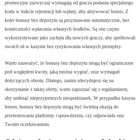
promocyjne zazwyczaj wymagają od gracza podania specjalnego
kodu w trakcie rejestracji lub wpłaty, aby aktywować bonus. Z
kolei bonusy bez depozytu są przyznawane automatycznie, bez
konieczności wpłacania własnych środków. Są one często
wykorzystywane jako zachęta dla nowych graczy, aby spróbowali
swoich sił w kasynie bez ryzykowania własnych pieniędzy.
Warto zauważyć, że bonusy bez depozytu mogą być ograniczone
pod względem kwoty, jaką można wygrać, oraz wymagań
dotyczących obrotu. Dlatego, zanim zdecydujesz się na
skorzystanie z takiej oferty, warto zapoznać się z regulaminem,
aby uniknąć nieprzyjemnych niespodzianek. W przypadku kasyna
lemon, bonusy bez depozytu mogą być świetną okazją do
przetestowania platformy i sprawdzenia, czy odpowiada ona
Twoim oczekiwaniom.