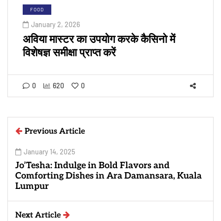
FOOD
January 2, 2026
अविया मास्टर का उपयोग करके कैसिनो में
विशेषज्ञ समीक्षा प्राप्त करें
0
620
0
Previous Article
January 14, 2025
Jo’Tesha: Indulge in Bold Flavors and
Comforting Dishes in Ara Damansara, Kuala
Lumpur
Next Article