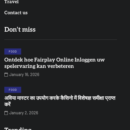
Travel
Contact us
Don’t miss
FOOD
Ontdek hoe Fairplay Online Inloggen uw
spelervaring kan verbeteren
January 16, 2026
FOOD
अविया मास्टर का उपयोग करके कैसिनो में विशेषज्ञ समीक्षा प्राप्त
करें
January 2, 2026