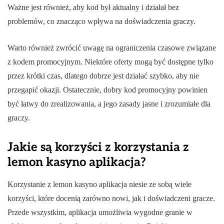
Ważne jest również, aby kod był aktualny i działał bez
problemów, co znacząco wpływa na doświadczenia graczy.
Warto również zwrócić uwagę na ograniczenia czasowe związane
z kodem promocyjnym. Niektóre oferty mogą być dostępne tylko
przez krótki czas, dlatego dobrze jest działać szybko, aby nie
przegapić okazji. Ostatecznie, dobry kod promocyjny powinien
być łatwy do zrealizowania, a jego zasady jasne i zrozumiałe dla
graczy.
Jakie są korzyści z korzystania z
lemon kasyno aplikacja?
Korzystanie z lemon kasyno aplikacja niesie ze sobą wiele
korzyści, które docenią zarówno nowi, jak i doświadczeni gracze.
Przede wszystkim, aplikacja umożliwia wygodne granie w