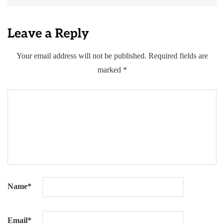
Leave a Reply
Your email address will not be published.
Required fields are
marked
*
Name
*
Email
*