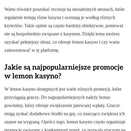
Warto również poszukać recenzji na niezależnych stronach, które
regularnie testują różne kasyna i oceniają je według różnych
kryteriów. Takie opinie są często bardziej obiektywne, ponieważ
nie są bezpośrednio związane z kasynem. Dzięki temu możesz
uzyskać pełniejszy obraz, co oferuje lemon kasyno i czy warto
zainwestować w tę platformę.
Jakie są najpopularniejsze promocje
w lemon kasyno?
W lemon kasyno dostępnych jest wiele różnych promocji, które
przyciągają graczy. Do najpopularniejszych należy bonus
powitalny, który oferuje zwiększenie pierwszej wpłaty. Gracze
mogą zyskać dodatkowe środki na grę, co znacząco zwiększa ich
szanse na wygraną. Oprócz tego, lemon kasyno często organizuje
promocje związane z konkretnymi grami, co pozwala graczom na