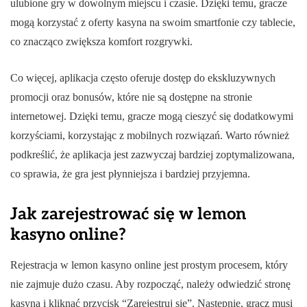
ulubione gry w dowolnym miejscu i czasie. Dzięki temu, gracze
mogą korzystać z oferty kasyna na swoim smartfonie czy tablecie,
co znacząco zwiększa komfort rozgrywki.
Co więcej, aplikacja często oferuje dostęp do ekskluzywnych
promocji oraz bonusów, które nie są dostępne na stronie
internetowej. Dzięki temu, gracze mogą cieszyć się dodatkowymi
korzyściami, korzystając z mobilnych rozwiązań. Warto również
podkreślić, że aplikacja jest zazwyczaj bardziej zoptymalizowana,
co sprawia, że gra jest płynniejsza i bardziej przyjemna.
Jak zarejestrować się w lemon
kasyno online?
Rejestracja w lemon kasyno online jest prostym procesem, który
nie zajmuje dużo czasu. Aby rozpocząć, należy odwiedzić stronę
kasyna i kliknąć przycisk “Zarejestruj się”. Następnie, gracz musi