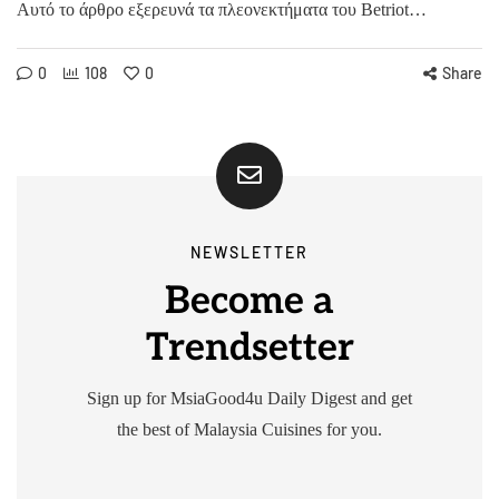
Αυτό το άρθρο εξερευνά τα πλεονεκτήματα του Betriot…
0
108
0
Share
NEWSLETTER
Become a
Trendsetter
Sign up for MsiaGood4u Daily Digest and get
the best of Malaysia Cuisines for you.