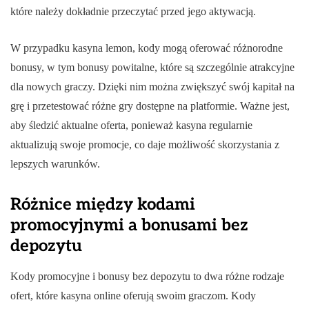
które należy dokładnie przeczytać przed jego aktywacją.
W przypadku kasyna lemon, kody mogą oferować różnorodne
bonusy, w tym bonusy powitalne, które są szczególnie atrakcyjne
dla nowych graczy. Dzięki nim można zwiększyć swój kapitał na
grę i przetestować różne gry dostępne na platformie. Ważne jest,
aby śledzić aktualne oferta, ponieważ kasyna regularnie
aktualizują swoje promocje, co daje możliwość skorzystania z
lepszych warunków.
Różnice między kodami
promocyjnymi a bonusami bez
depozytu
Kody promocyjne i bonusy bez depozytu to dwa różne rodzaje
ofert, które kasyna online oferują swoim graczom. Kody