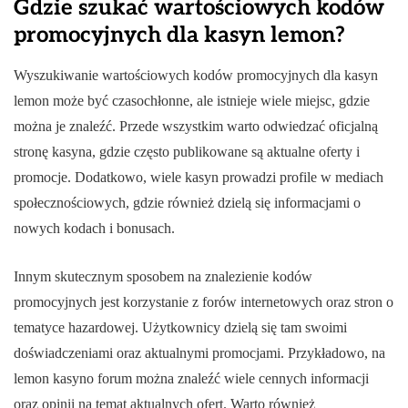
Gdzie szukać wartościowych kodów
promocyjnych dla kasyn lemon?
Wyszukiwanie wartościowych kodów promocyjnych dla kasyn
lemon może być czasochłonne, ale istnieje wiele miejsc, gdzie
można je znaleźć. Przede wszystkim warto odwiedzać oficjalną
stronę kasyna, gdzie często publikowane są aktualne oferty i
promocje. Dodatkowo, wiele kasyn prowadzi profile w mediach
społecznościowych, gdzie również dzielą się informacjami o
nowych kodach i bonusach.
Innym skutecznym sposobem na znalezienie kodów
promocyjnych jest korzystanie z forów internetowych oraz stron o
tematyce hazardowej. Użytkownicy dzielą się tam swoimi
doświadczeniami oraz aktualnymi promocjami. Przykładowo, na
lemon kasyno forum można znaleźć wiele cennych informacji
oraz opinii na temat aktualnych ofert. Warto również