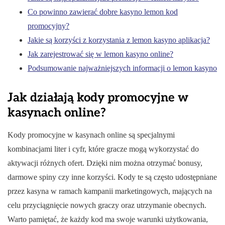
Co powinno zawierać dobre kasyno lemon kod
promocyjny?
Jakie są korzyści z korzystania z lemon kasyno aplikacja?
Jak zarejestrować się w lemon kasyno online?
Podsumowanie najważniejszych informacji o lemon kasyno
Jak działają kody promocyjne w
kasynach online?
Kody promocyjne w kasynach online są specjalnymi
kombinacjami liter i cyfr, które gracze mogą wykorzystać do
aktywacji różnych ofert. Dzięki nim można otrzymać bonusy,
darmowe spiny czy inne korzyści. Kody te są często udostępniane
przez kasyna w ramach kampanii marketingowych, mających na
celu przyciągnięcie nowych graczy oraz utrzymanie obecnych.
Warto pamiętać, że każdy kod ma swoje warunki użytkowania,