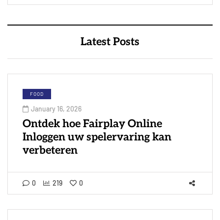
Latest Posts
FOOD
January 16, 2026
Ontdek hoe Fairplay Online
Inloggen uw spelervaring kan
verbeteren
0
219
0