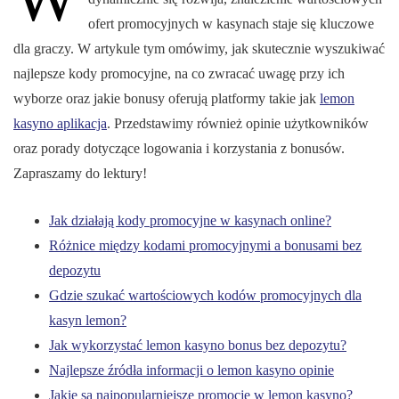
ofert promocyjnych w kasynach staje się kluczowe
dla graczy. W artykule tym omówimy, jak skutecznie wyszukiwać
najlepsze kody promocyjne, na co zwracać uwagę przy ich
wyborze oraz jakie bonusy oferują platformy takie jak
lemon
kasyno aplikacja
. Przedstawimy również opinie użytkowników
oraz porady dotyczące logowania i korzystania z bonusów.
Zapraszamy do lektury!
Jak działają kody promocyjne w kasynach online?
Różnice między kodami promocyjnymi a bonusami bez
depozytu
Gdzie szukać wartościowych kodów promocyjnych dla
kasyn lemon?
Jak wykorzystać lemon kasyno bonus bez depozytu?
Najlepsze źródła informacji o lemon kasyno opinie
Jakie są najpopularniejsze promocje w lemon kasyno?