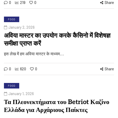
0
219
0
Share
FOOD
January 2, 2026
अविया मास्टर का उपयोग करके कैसिनो में विशेषज्ञ
समीक्षा प्राप्त करें
इस लेख में हम अविया मास्टर के माध्यम…
0
620
0
Share
FOOD
January 1, 2026
Τα Πλεονεκτήματα του Betriot Καζίνο
Ελλάδα για Αρχάριους Παίκτες