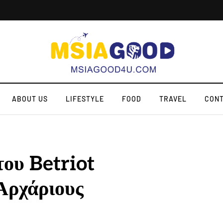
ABOUT US
LIFESTYLE
FOOD
TRAVEL
CONT
ου Betriot
Αρχάριους