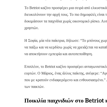
Το Betriot καζίνο προσφέρει μια σειρά από ελκυστικ
διευκολύνουν την αρχή τους. Το πιο δημοφιλές είναι 
δοκιμάσουν τα παιχνίδια χωρίς οικονομικό ρίσκο. Αυ
χρηστών.
Η Σοφία, μία νέα παίκτρια, δήλωσε: “Το μπόνους χωρ
να παίξω και να κερδίσω χωρίς να χρειάζεται να κατ
να αποκτήσουν εμπειρία και αυτοπεποίθηση.
Επιπλέον, το Betriot καζίνο προσφέρει ανταγωνιστικ
εορτών. Ο Μάριος, ένας άλλος παίκτης, ανέφερε: “Αγ
που με κρατούν ενδιαφερόμενο και ενθουσιασμένο.” 
των παικτών.
Ποικιλία παιχνιδιών στο Betriot 