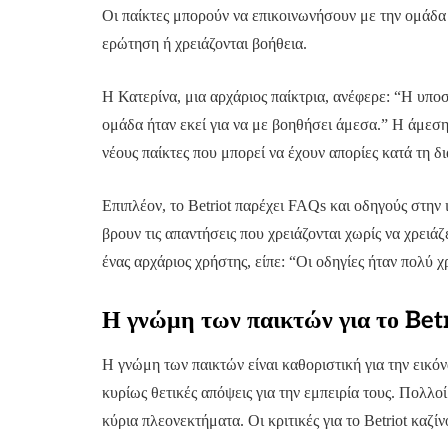
Οι παίκτες μπορούν να επικοινωνήσουν με την ομάδα
ερώτηση ή χρειάζονται βοήθεια.
Η Κατερίνα, μια αρχάριος παίκτρια, ανέφερε: “Η υποσ
ομάδα ήταν εκεί για να με βοηθήσει άμεσα.” Η άμεση 
νέους παίκτες που μπορεί να έχουν απορίες κατά τη δι
Επιπλέον, το Betriot παρέχει FAQs και οδηγούς στην
βρουν τις απαντήσεις που χρειάζονται χωρίς να χρειά
ένας αρχάριος χρήστης, είπε: “Οι οδηγίες ήταν πολύ
Η γνώμη των παικτών για το Betr
Η γνώμη των παικτών είναι καθοριστική για την εικόνα
κυρίως θετικές απόψεις για την εμπειρία τους. Πολλοί
κύρια πλεονεκτήματα. Οι κριτικές για το Betriot καζίν