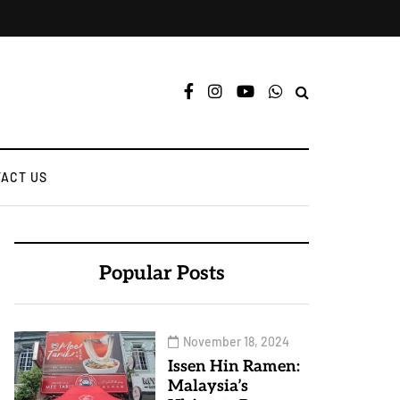
ACT US
Popular Posts
November 18, 2024
Issen Hin Ramen:
Malaysia’s