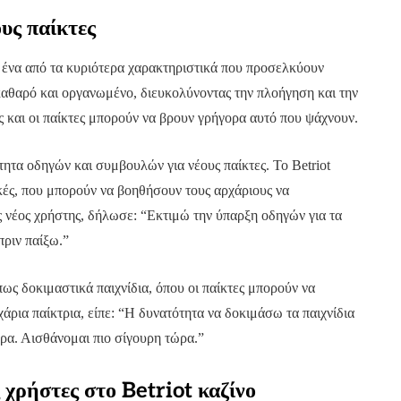
υς παίκτες
αι ένα από τα κυριότερα χαρακτηριστικά που προσελκύουν
 καθαρό και οργανωμένο, διευκολύνοντας την πλοήγηση και την
ες και οι παίκτες μπορούν να βρουν γρήγορα αυτό που ψάχνουν.
τητα οδηγών και συμβουλών για νέους παίκτες. Το Betriot
ικές, που μπορούν να βοηθήσουν τους αρχάριους να
 νέος χρήστης, δήλωσε: “Εκτιμώ την ύπαρξη οδηγών για τα
πριν παίξω.”
πως δοκιμαστικά παιχνίδια, όπου οι παίκτες μπορούν να
άρια παίκτρια, είπε: “Η δυνατότητα να δοκιμάσω τα παιχνίδια
ρα. Αισθάνομαι πιο σίγουρη τώρα.”
 χρήστες στο Betriot καζίνο