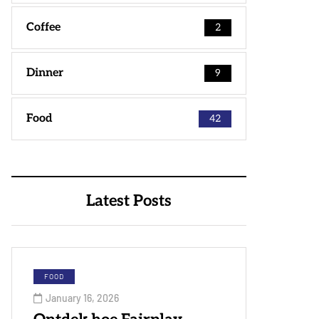
Coffee
2
Dinner
9
Food
42
Latest Posts
FOOD
January 16, 2026