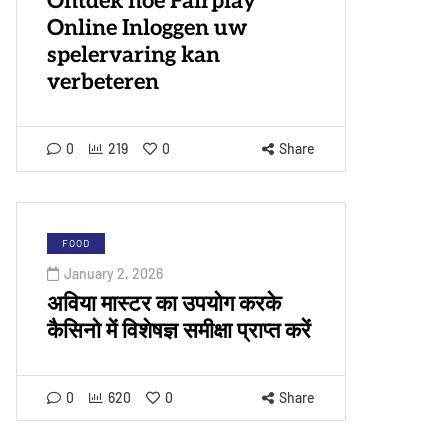
Ontdek hoe Fairplay
Online Inloggen uw
spelervaring kan
verbeteren
0
219
0
Share
FOOD
January 2, 2026
अविया मास्टर का उपयोग करके
कैसिनो में विशेषज्ञ समीक्षा प्राप्त करें
0
620
0
Share