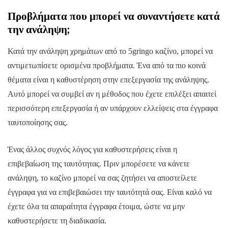
Προβλήματα που μπορεί να συναντήσετε κατά
την ανάληψη;
Κατά την ανάληψη χρημάτων από το 5gringo καζίνο, μπορεί να
αντιμετωπίσετε ορισμένα προβλήματα. Ένα από τα πιο κοινά
θέματα είναι η καθυστέρηση στην επεξεργασία της ανάληψης.
Αυτό μπορεί να συμβεί αν η μέθοδος που έχετε επιλέξει απαιτεί
περισσότερη επεξεργασία ή αν υπάρχουν ελλείψεις στα έγγραφα
ταυτοποίησης σας.
Ένας άλλος συχνός λόγος για καθυστερήσεις είναι η
επιβεβαίωση της ταυτότητας. Πριν μπορέσετε να κάνετε
ανάληψη, το καζίνο μπορεί να σας ζητήσει να αποστείλετε
έγγραφα για να επιβεβαιώσει την ταυτότητά σας. Είναι καλό να
έχετε όλα τα απαραίτητα έγγραφα έτοιμα, ώστε να μην
καθυστερήσετε τη διαδικασία.