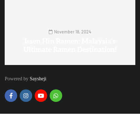
November 18, 2024
Issen Hin Ramen: Malaysia’s
Ultimate Ramen Destination!
0
0
Powered by
Saysheji