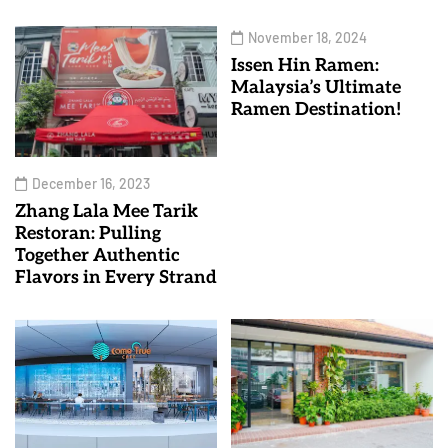
November 18, 2024
Issen Hin Ramen:
Malaysia’s Ultimate
Ramen Destination!
December 16, 2023
Zhang Lala Mee Tarik
Restoran: Pulling
Together Authentic
Flavors in Every Strand