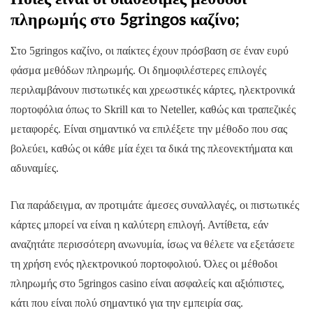
πληρωμής στο 5gringos καζίνο;
Στο 5gringos καζίνο, οι παίκτες έχουν πρόσβαση σε έναν ευρύ
φάσμα μεθόδων πληρωμής. Οι δημοφιλέστερες επιλογές
περιλαμβάνουν πιστωτικές και χρεωστικές κάρτες, ηλεκτρονικά
πορτοφόλια όπως το Skrill και το Neteller, καθώς και τραπεζικές
μεταφορές. Είναι σημαντικό να επιλέξετε την μέθοδο που σας
βολεύει, καθώς οι κάθε μία έχει τα δικά της πλεονεκτήματα και
αδυναμίες.
Για παράδειγμα, αν προτιμάτε άμεσες συναλλαγές, οι πιστωτικές
κάρτες μπορεί να είναι η καλύτερη επιλογή. Αντίθετα, εάν
αναζητάτε περισσότερη ανωνυμία, ίσως να θέλετε να εξετάσετε
τη χρήση ενός ηλεκτρονικού πορτοφολιού. Όλες οι μέθοδοι
πληρωμής στο 5gringos casino είναι ασφαλείς και αξιόπιστες,
κάτι που είναι πολύ σημαντικό για την εμπειρία σας.