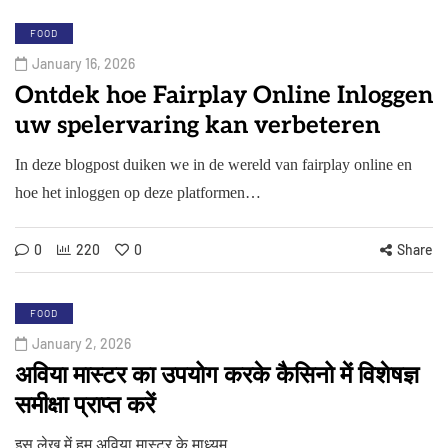
FOOD
January 16, 2026
Ontdek hoe Fairplay Online Inloggen
uw spelervaring kan verbeteren
In deze blogpost duiken we in de wereld van fairplay online en
hoe het inloggen op deze platformen…
0
220
0
Share
FOOD
January 2, 2026
अविया मास्टर का उपयोग करके कैसिनो में विशेषज्ञ
समीक्षा प्राप्त करें
इस लेख में हम अविया मास्टर के माध्यम…