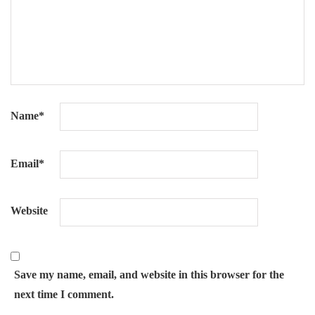
Name
*
Email
*
Website
Save my name, email, and website in this browser for the
next time I comment.