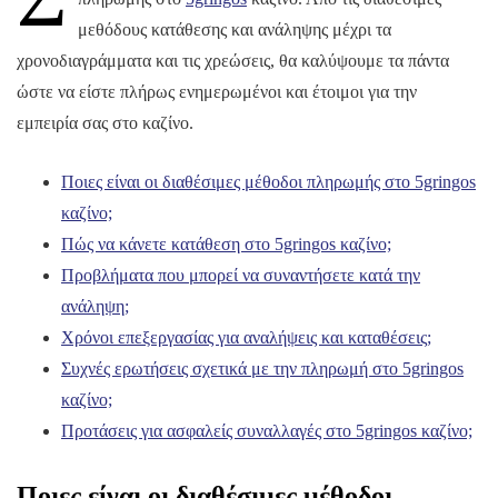
μεθόδους κατάθεσης και ανάληψης μέχρι τα
χρονοδιαγράμματα και τις χρεώσεις, θα καλύψουμε τα πάντα
ώστε να είστε πλήρως ενημερωμένοι και έτοιμοι για την
εμπειρία σας στο καζίνο.
Ποιες είναι οι διαθέσιμες μέθοδοι πληρωμής στο 5gringos
καζίνο;
Πώς να κάνετε κατάθεση στο 5gringos καζίνο;
Προβλήματα που μπορεί να συναντήσετε κατά την
ανάληψη;
Χρόνοι επεξεργασίας για αναλήψεις και καταθέσεις;
Συχνές ερωτήσεις σχετικά με την πληρωμή στο 5gringos
καζίνο;
Προτάσεις για ασφαλείς συναλλαγές στο 5gringos καζίνο;
Ποιες είναι οι διαθέσιμες μέθοδοι